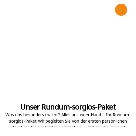
Heizstäbe und
Kleinwindkraftanlagen zur
optimalen Ergänzung Ihr
Vorteil: Alles aus einer
Hand für eine rundum
nachhaltige
Energieversorgung!
Unser Rundum-sorglos-Paket
Was uns besonders macht? Alles aus einer Hand – Ihr Rundum-
sorglos-Paket Wir begleiten Sie von der ersten persönlichen
Beratung bis zur finalen Installation – und darüber hinaus!