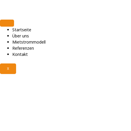
Skip
to
content
Startseite
Über uns
Mietstrommodell
Referenzen
Kontakt
X